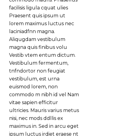
facilisis ligula cquat ulies
Praesent quis ipsum ut
lorem maximus luctus nec
laciniadfnn magna.
Aliqugdam vestibulum
magna quis finibus volu
Vestib vtem entum dictum.
Vestibulum fermentum,
tnfndortor non feugiat
vestibulum, est urna
euismod lorem, non
commodo m nibh id vel Nam
vitae sapien efficitur
ultricies. Mauris varius metus
nisi, nec mods ddllis ex
maximus in. Sed in arcu eget
ipsum luctus irdiet eraese nt